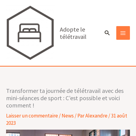
Aller
au
contenu
Adopte le
Rechercher
télétravail
MAI
MEN
Transformer ta journée de télétravail avec des
mini-séances de sport : C’est possible et voici
comment !
Laisser un commentaire
/
News
/ Par
Alexandre
/
31 août
2023