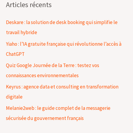
Articles récents
h
e
Deskare : la solution de desk booking qui simplifie le
r
travail hybride
c
Yiaho : l’IA gratuite française qui révolutionne l’accès à
h
ChatGPT
e
Quiz Google Journée de la Terre : testez vos
r
connaissances environnementales
Keyrus : agence data et consulting en transformation
:
digitale
Melanie2web : le guide complet de la messagerie
sécurisée du gouvernement français