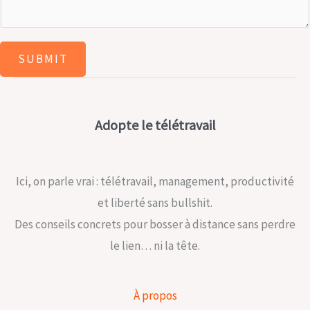
*
s
a
SUBMIT
g
e
*
Adopte le télétravail
Ici, on parle vrai : télétravail, management, productivité
et liberté sans bullshit.
Des conseils concrets pour bosser à distance sans perdre
le lien… ni la tête.
À propos