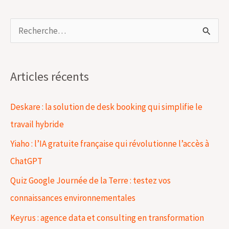
R
e
c
Articles récents
h
e
Deskare : la solution de desk booking qui simplifie le
r
travail hybride
c
Yiaho : l’IA gratuite française qui révolutionne l’accès à
h
ChatGPT
e
Quiz Google Journée de la Terre : testez vos
r
connaissances environnementales
Keyrus : agence data et consulting en transformation
: