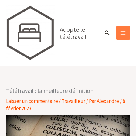
Aller
au
contenu
Adopte le
Rechercher
télétravail
MAI
MEN
Télétravail : la meilleure définition
Laisser un commentaire
/
Travailleur
/ Par
Alexandre
/
8
février 2023