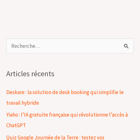
R
e
c
Articles récents
h
e
Deskare : la solution de desk booking qui simplifie le
r
travail hybride
c
Yiaho : l’IA gratuite française qui révolutionne l’accès à
h
ChatGPT
e
Quiz Google Journée de la Terre : testez vos
r