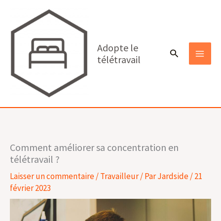
Aller
au
contenu
Adopte le
Rechercher
télétravail
MAI
MEN
Comment améliorer sa concentration en
télétravail ?
Laisser un commentaire
/
Travailleur
/ Par
Jardside
/
21
février 2023