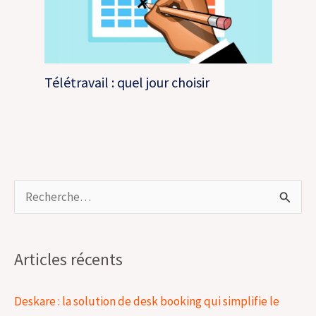
Télétravail : quel jour choisir
R
e
c
Articles récents
h
e
Deskare : la solution de desk booking qui simplifie le
r