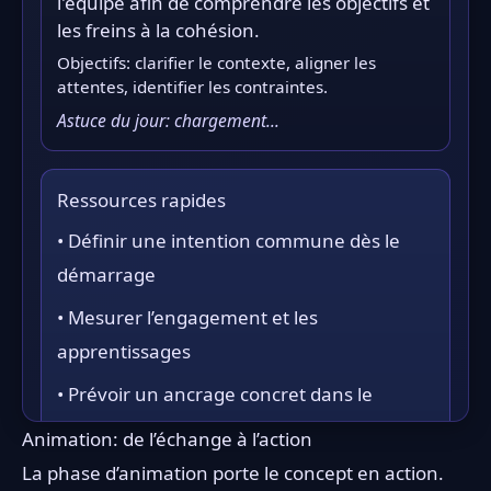
l'équipe afin de comprendre les objectifs et
les freins à la cohésion.
Objectifs: clarifier le contexte, aligner les
attentes, identifier les contraintes.
Astuce du jour: chargement…
Ressources rapides
• Définir une intention commune dès le
démarrage
• Mesurer l’engagement et les
apprentissages
• Prévoir un ancrage concret dans le
quotidien
Animation: de l’échange à l’action
Astuce: chaque étape doit être adaptée au
La phase d’animation porte le concept en action.