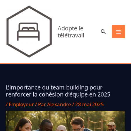
Aller
au
contenu
Adopte le
Rechercher
télétravail
MA
ME
L’importance du team building pour
renforcer la cohésion d’équipe en 2025
/
Employeur
/ Par
Alexandre
/
28 mai 2025