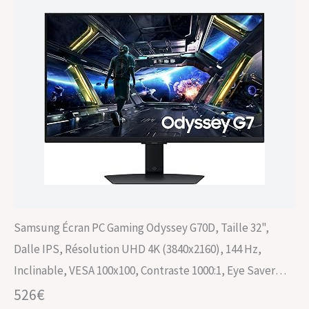
Samsung Écran PC Gaming Odyssey G70D, Taille 32",
Dalle IPS, Résolution UHD 4K (3840x2160), 144 Hz,
Inclinable, VESA 100x100, Contraste 1000:1, Eye Saver
Mode, Flicker Free, HDMI (1,4), LS32DG702EUXEN
526€