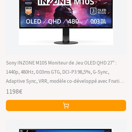
Sony INZONE M10S Moniteur de Jeu OLED QHD 27" :
1440p, 480Hz, 0.03ms GTG, DCI-P3 98,5%, G-Sync,
Adaptive Sync, VRR, modèle co-développé avec Fnatic,
1300 nits, DisplayPort 2.1-2 x HDMI 2.1 - PC, PS5
1198€