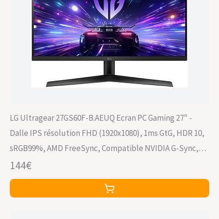
LG Ultragear 27GS60F-B.AEUQ Ecran PC Gaming 27" -
Dalle IPS résolution FHD (1920x1080), 1ms GtG, HDR 10,
sRGB99%, AMD FreeSync, Compatible NVIDIA G-Sync,
inclinable, DisplayPort 1.4, HDMI 2.0
144€