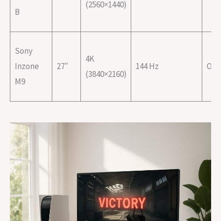
(2560×1440)
B
Sony
4K
Inzone
27″
144 Hz
Oui
(3840×2160)
M9