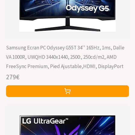
Samsung Ecran PC Odyssey G55T 34'' 165Hz, 1ms, Dalle
VA 1000R, UWQHD 3440x1440, 2500:, 250cd/m2, AMD
FreeSync Premium, Pied Ajustable,HDMI, DisplayPort
279€