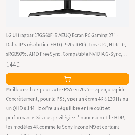
LG Ultragear 27GS60F-B.AEUQ Ecran PC Gaming 27" -
Dalle IPS résolution FHD (1920x1080), 1ms GtG, HDR 10,
sRGB99%, AMD FreeSync, Compatible NVIDIA G-Sync,
inclinable, DisplayPort 1.4, HDMI 2.0
144€
Meilleurs choix pour votre PS5 en 2025 — aperçu rapide
Concrètement, pour la PS5, viser un écran 4K à 120 Hz ou
un QHD à 144 Hz offre un équilibre entre coût et
performance. Si vous privilégiez l’immersion et le HDR,
les modèles 4K comme le Sony Inzone M9 et certains