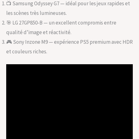
📺 Samsung Odyssey G7 — idéal pour les jeux rapides et
les scènes très lumineuses.
🎯 LG 27GP850-B — un excellent compromis entre
qualité d’image et réactivité.
🎮 Sony Inzone M9 — expérience PS5 premium avec HDR
et couleurs riches.