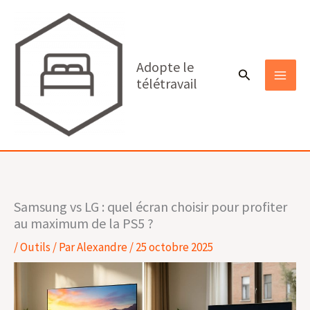
Aller
au
contenu
Adopte le
Rechercher
télétravail
MAI
MEN
Samsung vs LG : quel écran choisir pour profiter
au maximum de la PS5 ?
/
Outils
/ Par
Alexandre
/
25 octobre 2025