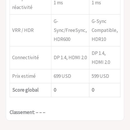
1 ms
1 ms
4 m
réactivité
G-
G-Sync
VR
VRR / HDR
Sync/FreeSync,
Compatible,
HDM
HDR600
HDR10
HD
DP 1.4,
DP 
Connectivité
DP 1.4, HDMI 2.0
HDMI 2.0
HDM
Prix estimé
699 USD
599 USD
89
Score global
0
0
0
Classement: – – –