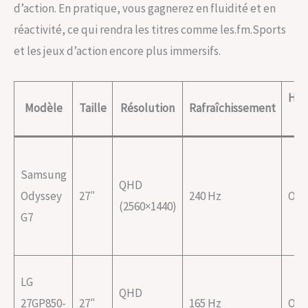
d’action. En pratique, vous gagnerez en fluidité et en
réactivité, ce qui rendra les titres comme les.fm.Sports
et les jeux d’action encore plus immersifs.
HD
Modèle
Taille
Résolution
Rafraîchissement
2.
Samsung
QHD
Odyssey
27″
240 Hz
Oui
(2560×1440)
G7
LG
QHD
27GP850-
27″
165 Hz
Oui