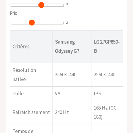
3
Prix
2
So
Samsung
LG 27GP850-
Critères
Inz
Odyssey G7
B
M9
Résolution
2560×1440
2560×1440
384
native
Dalle
VA
IPS
Fas
165 Hz (OC
Rafraîchissement
240 Hz
120
180)
Temps de