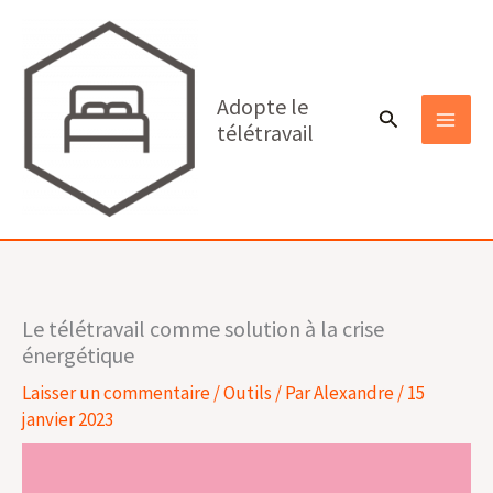
Aller
au
contenu
Adopte le
Rechercher
télétravail
MAI
MEN
Le télétravail comme solution à la crise
énergétique
Laisser un commentaire
/
Outils
/ Par
Alexandre
/
15
janvier 2023