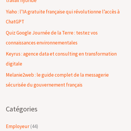
travail hybride
c
Yiaho : l’IA gratuite française qui révolutionne l’accès à
h
ChatGPT
e
Quiz Google Journée de la Terre : testez vos
r
connaissances environnementales
Keyrus : agence data et consulting en transformation
:
digitale
Melanie2web : le guide complet de la messagerie
sécurisée du gouvernement français
Catégories
Employeur
(44)