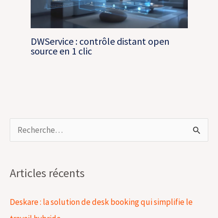
DWService : contrôle distant open
source en 1 clic
R
e
c
Articles récents
h
e
Deskare : la solution de desk booking qui simplifie le
r