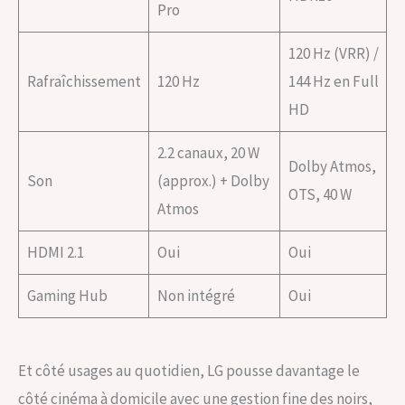
Pro
120 Hz (VRR) /
Rafraîchissement
120 Hz
144 Hz en Full
HD
2.2 canaux, 20 W
Dolby Atmos,
Son
(approx.) + Dolby
OTS, 40 W
Atmos
HDMI 2.1
Oui
Oui
Gaming Hub
Non intégré
Oui
Et côté usages au quotidien, LG pousse davantage le
côté cinéma à domicile avec une gestion fine des noirs,