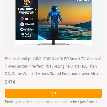
Philips Ambilight 48OLED810 4K OLED Smart TV, écran 48
", avec moteur Perfect Picture Engine Ultra HD, Titan
OS, Dolby Vision et Atmos Sound Fonctionne avec Alexa
et Google Assistant vocal
947€
Envisagez votre espace: si vous ne cherchez pas à vous