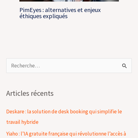
PimEyes : alternatives et enjeux
éthiques expliqués
R
e
c
Articles récents
h
e
Deskare : la solution de desk booking qui simplifie le
r
travail hybride
c
Yiaho : l’IA gratuite française qui révolutionne l’accès à
h