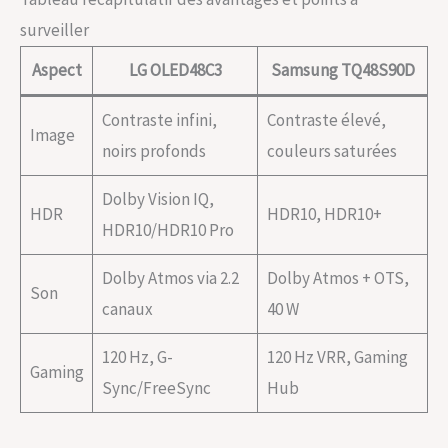
surveiller
Aspect
LG OLED48C3
Samsung TQ48S90D
Contraste infini,
Contraste élevé,
Image
noirs profonds
couleurs saturées
Dolby Vision IQ,
HDR
HDR10, HDR10+
HDR10/HDR10 Pro
Dolby Atmos via 2.2
Dolby Atmos + OTS,
Son
canaux
40 W
120 Hz, G-
120 Hz VRR, Gaming
Gaming
Sync/FreeSync
Hub