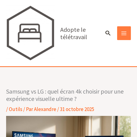
Aller
au
contenu
Adopte le
Rechercher
télétravail
MAI
MEN
Samsung vs LG : quel écran 4k choisir pour une
expérience visuelle ultime ?
/
Outils
/ Par
Alexandre
/
31 octobre 2025