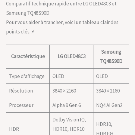
Comparatif technique rapide entre LG OLED48C3 et
Samsung TQ48S90D
Pour vous aider à trancher, voici un tableau clair des
points clés. ⚡️
Samsung
Caractéristique
LG OLED48C3
TQ48S90D
Type d’affichage
OLED
OLED
Résolution
3840 × 2160
3840 × 2160
Processeur
Alpha 9 Gen 6
NQ4 AI Gen2
Dolby Vision IQ,
HDR10,
HDR
HDR10, HDR10
HDR10+