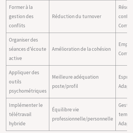
Former à la
Résolu
gestion des
Réduction du turnover
conflit
conflits
Commu
Organiser des
Empat
séances d’écoute
Amélioration de la cohésion
Commu
active
Appliquer des
Meilleure adéquation
Esprit 
outils
poste/profil
Adapta
psychométriques
Implémenter le
Gestio
Équilibre vie
télétravail
temps
professionnelle/personnelle
hybride
Adapta