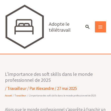
Aller
au
contenu
Adopte le
Rechercher
télétravail
MAI
MEN
L’importance des soft skills dans le monde
professionnel de 2025
/
Travailleur
/ Par
Alexandre
/
27 mai 2025
Accueil
Travailleur
L’importance des soft skills dans le monde professionnel de 2025
Alors que le monde professionnel s’apprête à franchir un