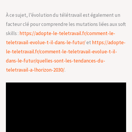
À ce sujet, l’évolution du télétravail est également un
facteur clé pour comprendre les mutations liées aux soft
skills :
https://adopte-le-teletravail.fr/comment-le-
teletravail-evolue-t-il-dans-le-futur/
et
https://adopte-
le-teletravail.fr/comment-le-teletravail-evolue-t-il-
dans-le-futur/quelles-sont-les-tendances-du-
teletravail-a-lhorizon-2030/
.