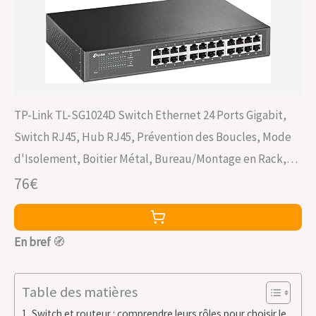
TP-Link TL-SG1024D Switch Ethernet 24 Ports Gigabit,
Switch RJ45, Hub RJ45, Prévention des Boucles, Mode
d'Isolement, Boitier Métal, Bureau/Montage en Rack,
Brancher et Utiliser
76€
En bref
🧭
Table des matières
Switch et routeur : comprendre leurs rôles pour choisir le