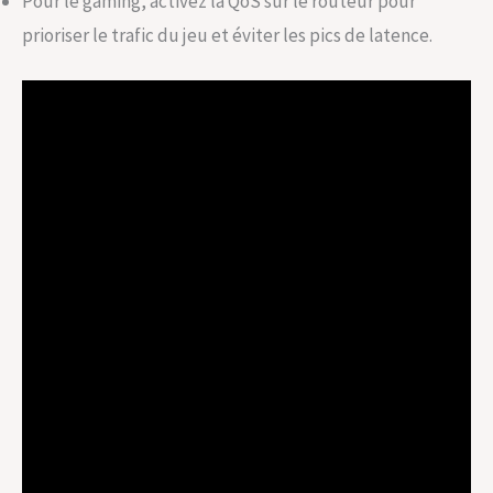
Pour le gaming, activez la QoS sur le routeur pour
prioriser le trafic du jeu et éviter les pics de latence.