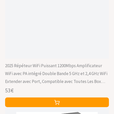
2025 Répéteur WiFi Puissant 1200Mbps Amplificateur
WiFi avec PA intégré Double Bande 5 GHz et 2,4 GHz WiFi
Extender avec Port, Compatible avec Toutes Les Box
Internets
53€