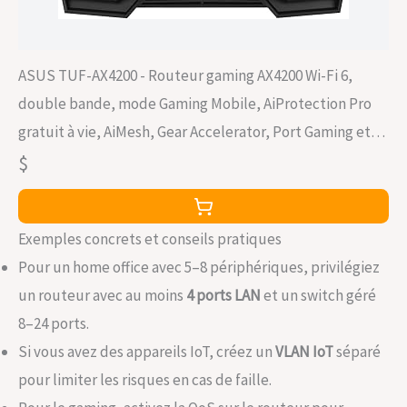
ASUS TUF-AX4200 - Routeur gaming AX4200 Wi-Fi 6,
double bande, mode Gaming Mobile, AiProtection Pro
gratuit à vie, AiMesh, Gear Accelerator, Port Gaming et
Adaptive QoS, Connexion mobile 4G et 5G
$
Exemples concrets et conseils pratiques
Pour un home office avec 5–8 périphériques, privilégiez
un routeur avec au moins
4 ports LAN
et un switch géré
8–24 ports.
Si vous avez des appareils IoT, créez un
VLAN IoT
séparé
pour limiter les risques en cas de faille.